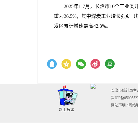
2025年1-7月，长治市
10个
工业类
重为
26.5
%
，
其中煤炭工业增长强劲（
发区累计增速最高42.3%。
长治市统计局
晋ICP备050055
网站声明
/
网站