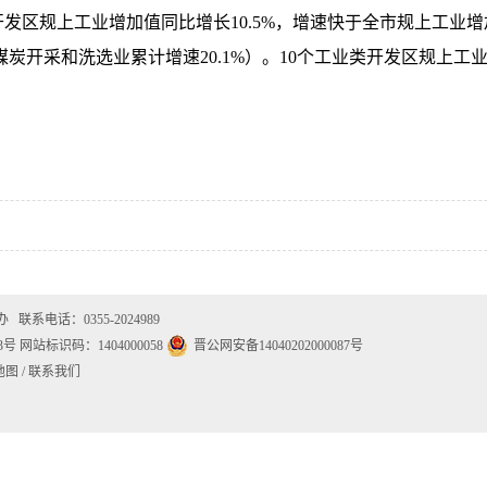
开发区规上工业增加值同比增长
10.5
%
，增速快于全
市
规上工业
增
煤炭开采和洗选业累计增速
20.1%）
。
10个工业类开发区规上工
主办
联系电话：0355-2024989
23号
网站标识码：1404000058
晋公网安备14040202000087号
地图
/
联系我们