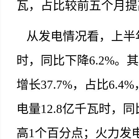
瓦
，占
比
较前五个月提
从
发电情况
看，上半
时
，同
比下降
6.2
%
。其
增
长
37.7
%
，占
比
6.4
电量
12.8亿千瓦时，同
高1个百分点；火
力发